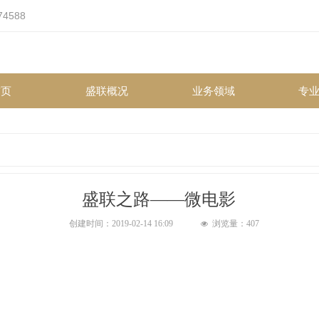
4588
首页
盛联概况
业务领域
专
首页
盛联概况
业务领域
专
盛联之路——微电影
创建时间：
2019-02-14
16:09
浏览量：
407
넶