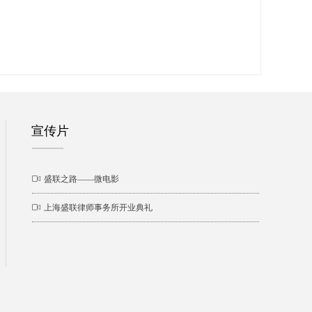
宣传片
ꀕ
盛联之路——微电影
ꀕ
上海盛联律师事务所开业典礼