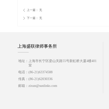
上一篇：
无
ꄴ
下一篇：
无
ꄲ
上海盛联律师事务所
地址：
上海市长宁区娄山关路55号新虹桥大厦4楼401
室
电话：
(86-21)63374588
传真：
(86-21)62030336
邮箱：
zixun@sunlinks.com