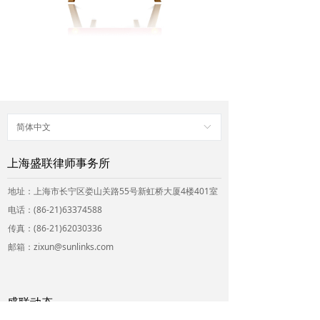
简体中文
ꀅ
上海盛联律师事务所
地址：
上海市长宁区娄山关路55号新虹桥大厦4楼401室
电话：
(86-21)63374588
传真：
(86-21)62030336
邮箱：
zixun@sunlinks.com
手机：
188xxxx8888
盛联动态