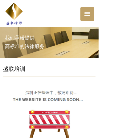
首页
끀
盛联概况
业务领域
我们承诺提供
高标准的法律服务
专业人员
高级合伙人
ꁕ
盛联培训
高级顾问
ꁕ
合伙人
ꁕ
律师
ꁕ
盛联培训
人才引进